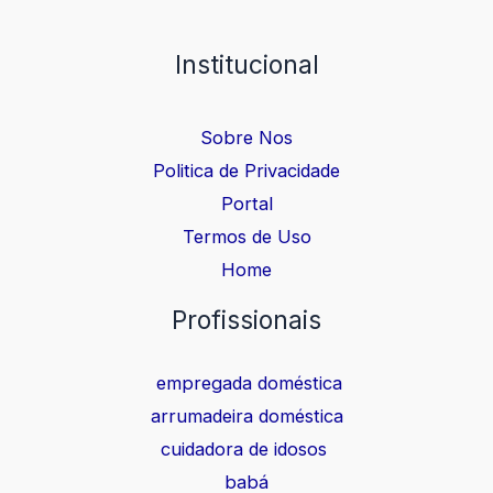
Boa disposição para aprender receitas simples e adaptar-se às
preferências da família.Objetivo do trabalho:
Garantir um ambiente limpo, organizado e acolhedor, além de
Institucional
oferecer refeições simples e saborosas para o bem-estar da
casa.
Sobre Nos
Politica de Privacidade
Portal
Termos de Uso
Home
Pro
fissionais
empregada doméstica
arrumadeira doméstica
cuidadora de idosos
babá