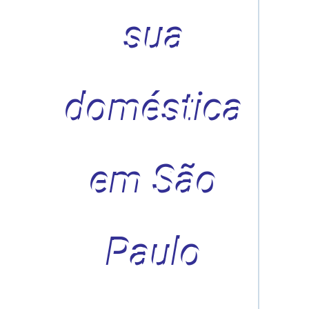
sua
doméstica
em São
Paulo