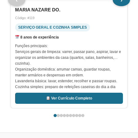
MARIA NAZARE DO.
Código: #119
SERVIÇO GERAL E COZINHA SIMPLES
8 anos de experiência
Funções principais:
Serviços gerais de limpeza: varrer, passar pano, aspirar, lavar e
organizar os ambientes da casa (quartos, salas, banheiros,
cozinha).
Organização doméstica: arrumar camas, guardar roupas,
manter armários e despensas em ordem.
Lavanderia básica: lavar, estender, recolher e passar roupas.
Cozinha simples: preparo de refeições caseiras do dia a dia
(arroz, feijão, carnes, saladas, massas), além de lanches e
Ver Currículo Completo
cafés.
Auxílio em tarefas cotidianas: lavar louça, retirar lixo, abastecer
itens de higiene e limpeza.
Perfil desejado:
Responsabilidade e pontualidade.
Capricho e atenção aos detalhes.
Noções de higiene e segurança alimentar.