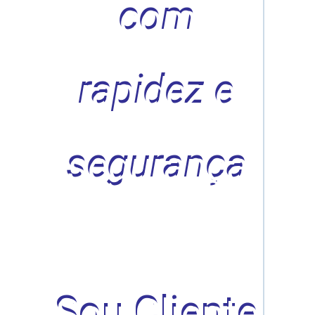
com
rapidez e
segurança
Sou Cliente