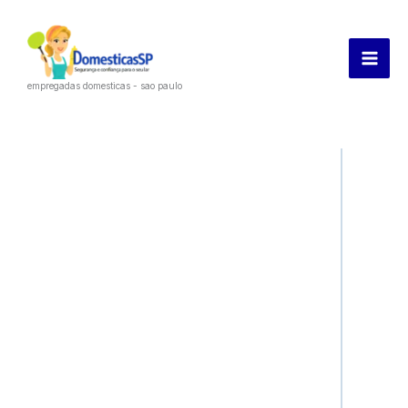
Ir
para
o
empregadas domesticas - sao paulo
conteúdo